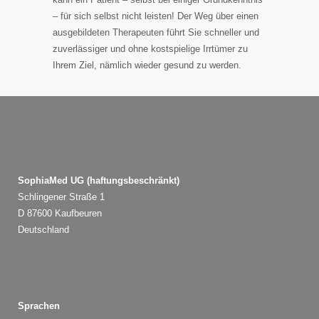
– für sich selbst nicht leisten! Der Weg über einen
ausgebildeten Therapeuten führt Sie schneller und
zuverlässiger und ohne kostspielige Irrtümer zu
Ihrem Ziel, nämlich wieder gesund zu werden.
SophiaMed UG (haftungsbeschränkt)
Schlingener Straße 1
D 87600 Kaufbeuren
Deutschland
Sprachen